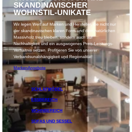
SKANDINAVISCHER
WOHNSTIL-UNIKATE
Wir legen Wert auf Marken und Hersteller, die nicht nur
der skandinavischen klaren Form und dem natürlichen
Massivholz treu bleiben, sondern auch auf
Nachhaltigkeit und ein ausgwogenes Preis-Leistungs-
Verhältnis setzen. Profitieren Sie von unserer
Verbandsunabhängigkeit und Regionalität!
Marken
Angebote
SCHLAFMÖBEL
ESSBEREICH
WOHNBEREICH
SOFAS UND SESSEL